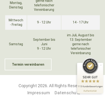
gerne nach
Montag,
telefonischer
Dienstag
Vereinbarung
Mittwoch
9 - 12 Uhr
14 - 17 Uhr
- Freitag
Kundenbewertungen und Erfahrungen zu
im Juli, August bis
Schreinerei Christian Schuster - Wohnwerkhaus
September bis
13. September
Samstag
Juni
gerne nach
SEHR GUT
100%
9 - 12 Uhr
telefonischer
Vereinbarung
Empfehlungen auf
ProvenExpert.com
4,95 / 5,00
Termin vereinbaren
69
44
Bewertungen auf
Bewertungen von 2
SEHR GUT
ProvenExpert.com
anderen Quellen
Copyright 2026. All Rights Reserved.
113 Kundenbewertungen
Blick aufs ProvenExpert-Profil werfen
Authentizität
Impressum
Datenschutz