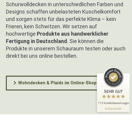
Schurwolldecken in unterschiedlichen Farben und
Designs schaffen unbelasteten Kuschelkomfort
und sorgen stets für das perfekte Klima – kein
Frieren, kein Schwitzen. Wir setzen auf
hochwertige
Produkte aus handwerklicher
Kundenbewertungen und Erfahrungen zu
Fertigung in Deutschland
. Sie können die
Schreinerei Christian Schuster - Wohnwerkhaus
Produkte in unserem Schauraum testen oder auch
SEHR GUT
100%
direkt bei uns online bestellen.
Empfehlungen auf
ProvenExpert.com
4,95 / 5,00
69
44
Wohndecken & Plaids im Online-Shop
Bewertungen auf
Bewertungen von 2
SEHR GUT
ProvenExpert.com
anderen Quellen
113 Kundenbewertungen
Blick aufs ProvenExpert-Profil werfen
Authentizität