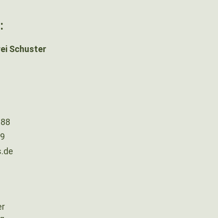
:
ei Schuster
288
89
.de
er