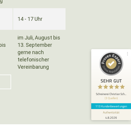
ng
Kundenbewertungen und Erfahrungen zu
Schreinerei Christian Schuster - Wohnwerkhaus
100%
14 - 17 Uhr
SEHR GUT
Empfehlungen auf
ProvenExpert.com
4,95 / 5,00
im Juli, August bis
bis
13. September
44
69
gerne nach
Bewertungen von 2
Bewertungen auf
anderen Quellen
ProvenExpert.com
telefonischer
Vereinbarung
Blick aufs ProvenExpert-Profil werfen
SEHR GUT
Anonym
5
Wie liebevoll wurden die Möbel angeliefert
Schreinerei Christian Sch...
(3 Quellen)
und aufgebaut :) Wir bereuen keinen Cent!
113 Kundenbewertungen
Authentizität
4.8.2026