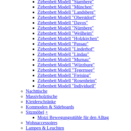
Zirbenbett Modell "Starnberg"
Zirbenbett Modell "München"
Zirbenbett Modell "Landsberg"
Zirbenbett Modell "Oberstdorf"
Zirbenbett Modell "Davos"
Zirbenbett Modell "Nürnberg"
Zirbenbett Modell "Weilheim"
Zirbenbett Modell "Holzkirchen"
Zirbenbett Modell "Passau"
Zirbenbett Modell "Linderhof"
Zirbenbett Modell "Lindau"
Zirbenbett Modell "Murnau"
Zirbenbett Modell "Würzburg"
Zirbenbett Modell "Tegernsee"
Zirbenbett Modell "Freising"
Zirbenbett Modell "Rosenheim"
Zirbenbett Modell "Individuell"
Nachttische
Massivholztische
Kleiderschränke
Kommoden & Sideboards
Sitzmöbel
+
Moizi Bewegungsstühle für den Alltag
Wohnaccessoires
Lampen & Leuchten