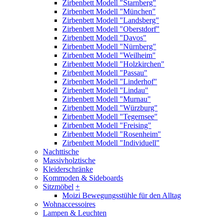
Zirbenbett Modell "Starnberg"
Zirbenbett Modell "München"
Zirbenbett Modell "Landsberg"
Zirbenbett Modell "Oberstdorf"
Zirbenbett Modell "Davos"
Zirbenbett Modell "Nürnberg"
Zirbenbett Modell "Weilheim"
Zirbenbett Modell "Holzkirchen"
Zirbenbett Modell "Passau"
Zirbenbett Modell "Linderhof"
Zirbenbett Modell "Lindau"
Zirbenbett Modell "Murnau"
Zirbenbett Modell "Würzburg"
Zirbenbett Modell "Tegernsee"
Zirbenbett Modell "Freising"
Zirbenbett Modell "Rosenheim"
Zirbenbett Modell "Individuell"
Nachttische
Massivholztische
Kleiderschränke
Kommoden & Sideboards
Sitzmöbel
+
Moizi Bewegungsstühle für den Alltag
Wohnaccessoires
Lampen & Leuchten